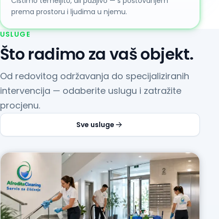
Čistimo temeljito, ali pažljivo — s poštovanjem
prema prostoru i ljudima u njemu.
USLUGE
Što radimo za vaš objekt.
Od redovitog održavanja do specijaliziranih
intervencija — odaberite uslugu i zatražite
procjenu.
Sve usluge