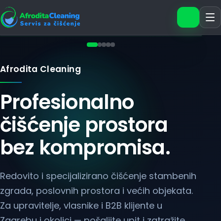
Zatražit
Afrodita Cleaning
Profesionalno
čišćenje prostora
bez kompromisa.
Redovito i specijalizirano čišćenje stambenih
zgrada, poslovnih prostora i većih objekata.
Za upravitelje, vlasnike i B2B klijente u
Zagrebu i okolici — pošaljite upit i zatražite