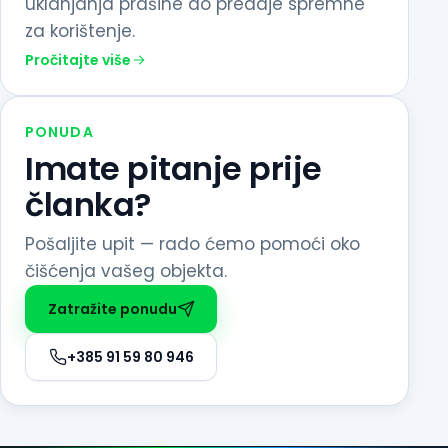
uklanjanja prašine do predaje spremne
za korištenje.
Pročitajte više
PONUDA
Imate pitanje prije
članka?
Pošaljite upit — rado ćemo pomoći oko
čišćenja vašeg objekta.
Zatražite ponudu
+385 91 59 80 946